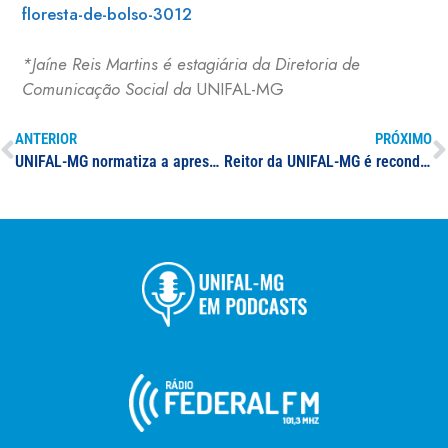
floresta-de-bolso-3012
*Jaíne Reis Martins é estagiária da Diretoria de
Comunicação Social da
UNIFAL-MG
ANTERIOR
PRÓXIMO
UNIFAL-MG normatiza a apresentação de comprovante vacinal na portaria de acesso aos campi; membros da comunidade universitária devem adotar o uso do crachá para confirmação
Reitor da UNIFAL-MG é reconduzido pela Presidência da República para o segundo mandato e notícia repercute em mídia regional