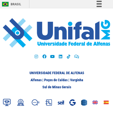
BRASIL
Simplifique!
Comunica BR
Participe
Acesso à informação
Legislação
Canais
UNIVERSIDADE FEDERAL DE ALFENAS
Alfenas | Poços de Caldas | Varginha
Sul de Minas Gerais