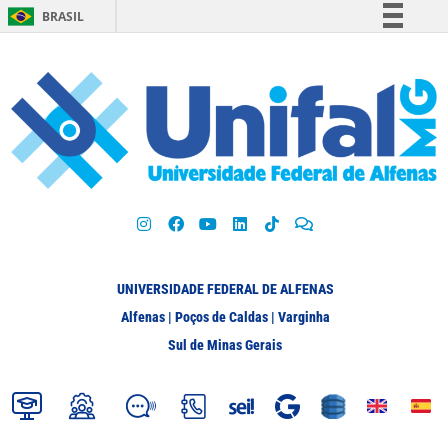
BRASIL
Simplifique!
Comunica BR
Participe
Acesso à informação
Legislação
Canais
UNIVERSIDADE FEDERAL DE ALFENAS
Alfenas | Poços de Caldas | Varginha
Sul de Minas Gerais