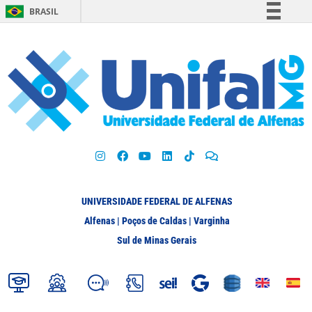
BRASIL
Simplifique!
Comunica BR
Participe
Acesso à informação
Legislação
Canais
UNIVERSIDADE FEDERAL DE ALFENAS
Alfenas | Poços de Caldas | Varginha
Sul de Minas Gerais