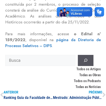
constituída por 2 membros, o processo de seleção
constará da análise do Currículo Lattes e do Histórico
Acadêmico. As análises dos Currículos e dos
Históricos ocorrerão a partir do dia 25/11/2022.
Para mais informações, acesse
o Edital nº
159/2022
, disponível na
página da Diretoria de
Processo Seletivos – DIPS
.
Todos os Artigos
Todas as Obras
Todos os Podcasts
Todas as Notícias
ANTERIOR
PRÓXIMO
Ranking Guia da Faculdade destaca 24 cursos da UNIFAL-MG entre os melhores do país; estrelados são avaliados como excelentes e muito bons
Mestrado: Administração Pública (Profiap)