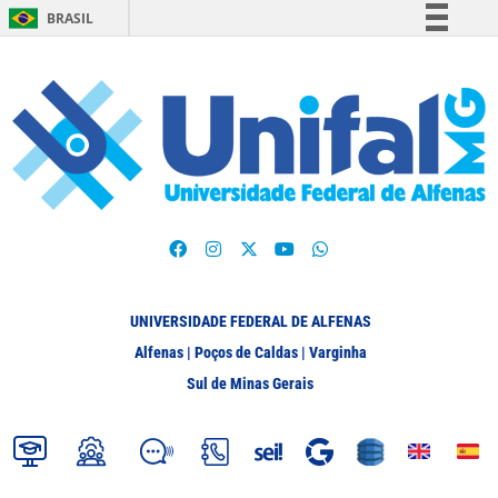
BRASIL
Simplifique!
Comunica BR
Participe
Acesso à informação
Legislação
Canais
UNIVERSIDADE FEDERAL DE ALFENAS
Alfenas | Poços de Caldas | Varginha
Sul de Minas Gerais