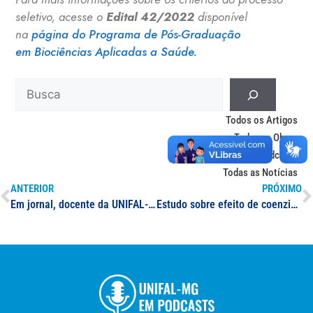
seletivo, acesse o
Edital 42/2022
disponível
na
página do Programa de Pós-Graduação
em Biociências Aplicadas a Saúde.
Todos os Artigos
Todas as Obras
Todos os Podcasts
Todas as Notícias
ANTERIOR
PRÓXIMO
Em jornal, docente da UNIFAL-MG explica granizo ocorrido no sul de Minas
Estudo sobre efeito de coenzima Q10 sobre sintomas semelhantes à depressão é tema de primeira dissertação defendida no mestrado em Nutrição e Longevidade