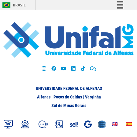
BRASIL
Simplifique!
Comunica BR
Participe
Acesso à informação
Legislação
Canais
UNIVERSIDADE FEDERAL DE ALFENAS
Alfenas | Poços de Caldas | Varginha
Sul de Minas Gerais