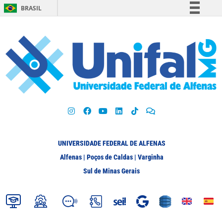
BRASIL
Simplifique!
Comunica BR
Participe
Acesso à informação
Legislação
Canais
UNIVERSIDADE FEDERAL DE ALFENAS
Alfenas | Poços de Caldas | Varginha
Sul de Minas Gerais