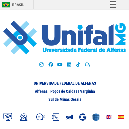
BRASIL
Simplifique!
Comunica BR
Participe
Acesso à informação
Legislação
Canais
UNIVERSIDADE FEDERAL DE ALFENAS
Alfenas | Poços de Caldas | Varginha
Sul de Minas Gerais