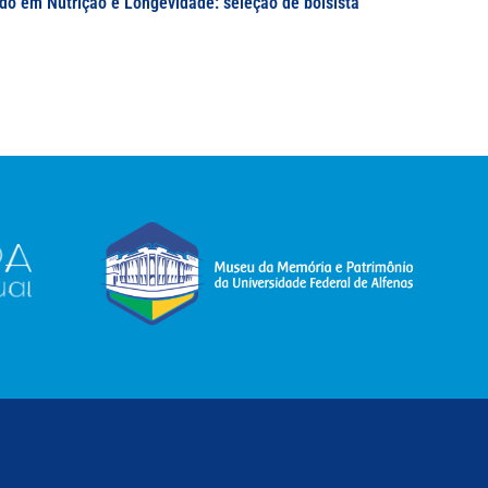
do em Nutrição e Longevidade: seleção de bolsista