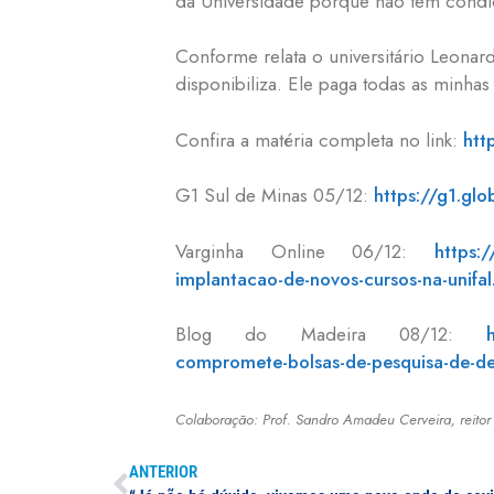
da Universidade porque não tem condi
Conforme relata o universitário Leonar
disponibiliza. Ele paga todas as minhas
Confira a matéria completa no link:
htt
G1 Sul de Minas 05/12:
https://g1.gl
Varginha Online 06/12:
https:
implantacao-de-novos-cursos-na-unifal
Blog do Madeira 08/12:
compromete-bolsas-de-pesquisa-de-d
Colaboração: Prof. Sandro Amadeu Cerveira, reito
ANTERIOR