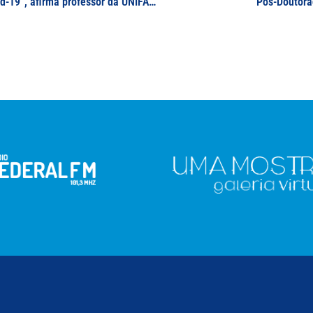
“Já não há dúvida, vivemos uma nova onda de covid-19”, afirma professor da UNIFAL-MG em artigo jornalístico
Pós-Doutora