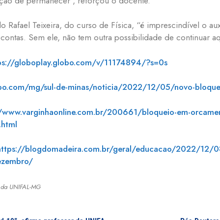
ção de permanecer”, reforçou o docente.
do Rafael Teixeira, do curso de Física, “é imprescindível o
 contas. Sem ele, não tem outra possibilidade de continuar aq
ps://globoplay.globo.com/v/11174894/?s=0s
obo.com/mg/sul-de-minas/noticia/2022/12/05/novo-bloque
//www.varginhaonline.com.br/200661/bloqueio-em-orcamen
.html
https://blogdomadeira.com.br/geral/educacao/2022/12/08
ezembro/
r da UNIFAL-MG