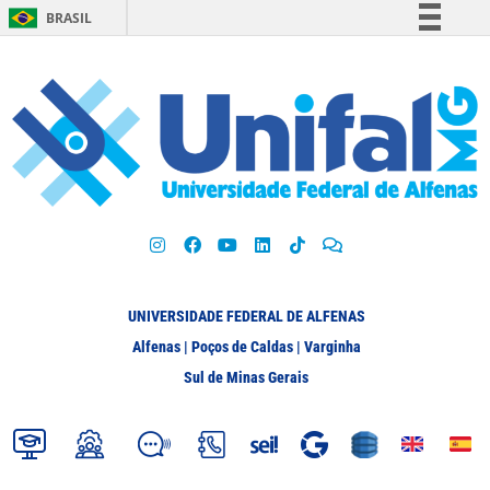
BRASIL
Simplifique!
Comunica BR
Participe
Acesso à informação
Legislação
Canais
UNIVERSIDADE FEDERAL DE ALFENAS
Alfenas | Poços de Caldas | Varginha
Sul de Minas Gerais