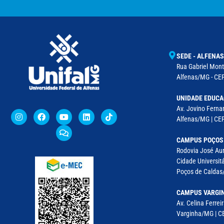
SEDE - ALFENAS
Rua Gabriel Monte
Alfenas/MG - CEP
UNIDADE EDUCA
Av. Jovino Fernan
Alfenas/MG | CE
CAMPUS POÇOS
Rodovia José Aur
Cidade Universitá
Poços de Caldas/
CAMPUS VARGI
Av. Celina Ferreir
Varginha/MG | CE