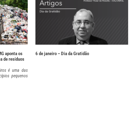
MG aponta os
6 de janeiro – Dia da Gratidão
ca de resíduos
eiros é uma das
cípios pequenos