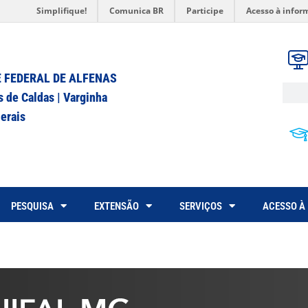
Simplifique!
Comunica BR
Participe
Acesso à infor
 FEDERAL DE ALFENAS
s de Caldas | Varginha
erais
PESQUISA
EXTENSÃO
SERVIÇOS
ACESSO À