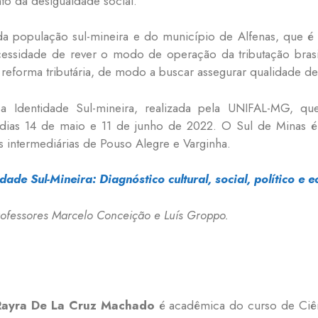
o da desigualdade social.
 da população sul-mineira e do município de Alfenas, que 
cessidade de rever o modo de operação da tributação brasil
forma tributária, de modo a buscar assegurar qualidade de v
a Identidade Sul-mineira, realizada pela UNIFAL-MG, q
 dias 14 de maio e 11 de junho de 2022. O Sul de Minas
 intermediárias de Pouso Alegre e Varginha.
idade Sul-Mineira: Diagnóstico cultural, social, po
lítico e
rofessores Marcelo Conceição e Luís Groppo.
Rayra De La Cruz Machado
é acadêmica do curso de Ciên