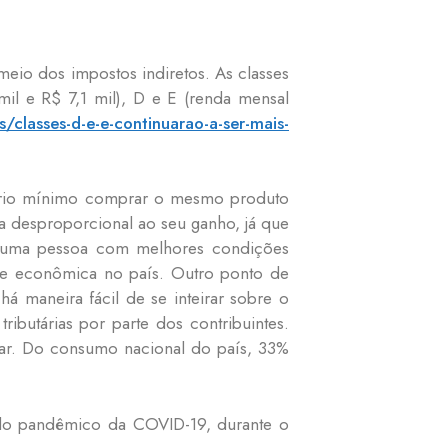
eio dos impostos indiretos. As classes
il e R$ 7,1 mil), D e E (renda mensal
classes-d-e-e-continuarao-a-ser-mais-
lário mínimo comprar o mesmo produto
ra desproporcional ao seu ganho, já que
 uma pessoa com melhores condições
l e econômica no país. Outro ponto de
há maneira fácil de se inteirar sobre o
ibutárias por parte dos contribuintes.
rcar. Do consumo nacional do país, 33%
íodo pandêmico da COVID-19, durante o