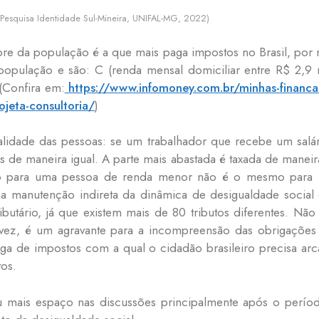
 Pesquisa Identidade Sul-Mineira, UNIFAL-MG, 2022)
re da população é a que mais paga impostos no Brasil, por m
opulação e são: C (renda mensal domiciliar entre R$ 2,9 m
 (Confira em:
https://www.infomoney.com.br/minhas-financas/
jeta-consultoria/
)
ealidade das pessoas: se um trabalhador que recebe um sa
 de maneira igual. A parte mais abastada é taxada de manei
ro para uma pessoa de renda menor não é o mesmo para
ma manutenção indireta da dinâmica de desigualdade socia
ibutário, já que existem mais de 80 tributos diferentes. Não 
 vez, é um agravante para a incompreensão das obrigações tr
arga de impostos com a qual o cidadão brasileiro precisa a
tos.
ou mais espaço nas discussões principalmente após o per