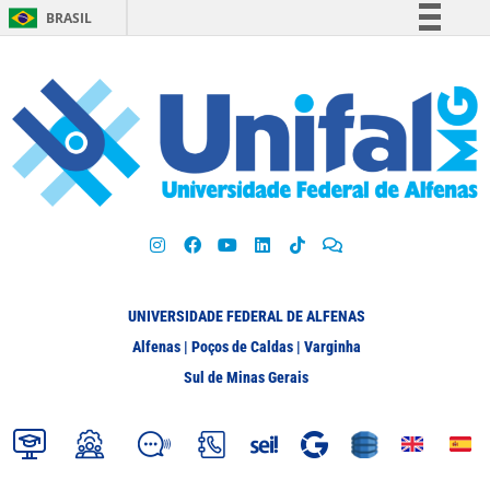
BRASIL
Simplifique!
Comunica BR
Participe
Acesso à informação
Legislação
Canais
UNIVERSIDADE FEDERAL DE ALFENAS
Alfenas | Poços de Caldas | Varginha
Sul de Minas Gerais