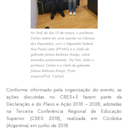
Ao final do dia 15 de março, o professor
Carlan esteve em uma reunião na Câmara
dos Deputados, com a Deputada Federal
Ana Paula Leão (PP-MG) e a chefe de
gabinete Juliana Barbosa Araújo, sobre
emendas parlamentares. Na foto, estão o
professor Carlan e a chefe de gabinete
Juliana Barbosa Araújo.
(Foto:
arquivo/Prof. Carlan)
Conforme informado pela organização do evento, as
ações discutidas no CRES+5 fazem parte da
Declaração e do Plano e Ação 2018 – 2028, adotadas
na Terceira Conferência Regional de Educação
Superior (CRES 2018), realizada em Córdoba
(Argentina) em junho de 2018.