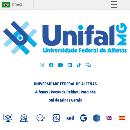
BRASIL
Simplifique!
Comunica BR
Participe
Acesso à informação
Legislação
Canais
UNIVERSIDADE FEDERAL DE ALFENAS
Alfenas | Poços de Caldas | Varginha
Sul de Minas Gerais