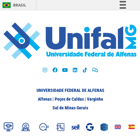
BRASIL
Simplifique!
Comunica BR
Participe
Acesso à informação
Legislação
Canais
UNIVERSIDADE FEDERAL DE ALFENAS
Alfenas | Poços de Caldas | Varginha
Sul de Minas Gerais