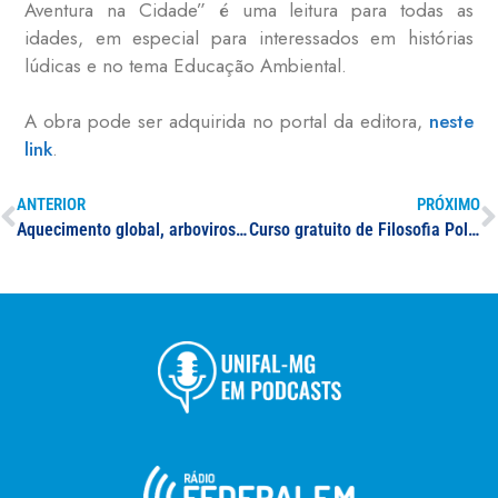
Aventura na Cidade” é uma leitura para todas as
idades, em especial para interessados em histórias
lúdicas e no tema Educação Ambiental.
A obra pode ser adquirida no portal da editora,
neste
link
.
ANTERIOR
PRÓXIMO
Aquecimento global, arboviroses (dengue) e espaço urbano – um exemplo indesejado dessa articulação
Curso gratuito de Filosofia Política da UNIFAL-MG propõe debates sobre democracia, gênero e luta contra o racismo