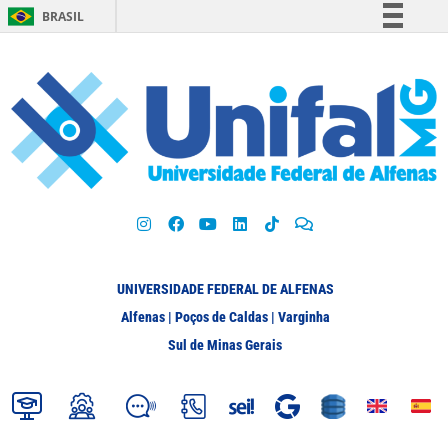
BRASIL
Simplifique!
Comunica BR
Participe
Acesso à informação
Legislação
Canais
UNIVERSIDADE FEDERAL DE ALFENAS
Alfenas | Poços de Caldas | Varginha
Sul de Minas Gerais