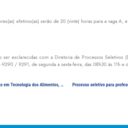
res(as) efetivos(as) serão de 20 (vinte) horas para a vaga A, e
o ser esclarecidas com a Diretoria de Processos Seletivos (
-9290 / 9291, de segunda a sexta-feira, das 08h30 às 11h e 
Concurso público para professor(a): área de atuação em Tecnologia dos Alimentos, Bromatologia, Química e Bioquímica de Alimentos, Estágio em Unidades de Alimentação e Nutrição
Processo seletivo para profes