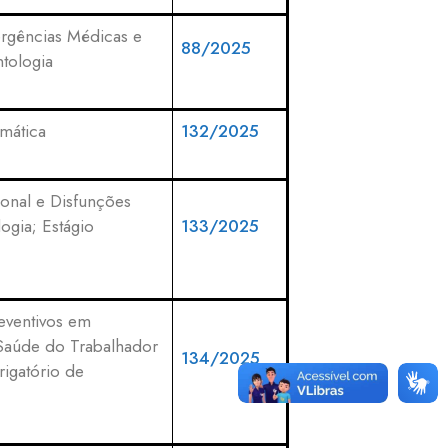
ergências Médicas e
88/2025
tologia
mática
132/2025
ional e Disfunções
gia; Estágio
133/2025
eventivos em
m Saúde do Trabalhador
134/2025
rigatório de