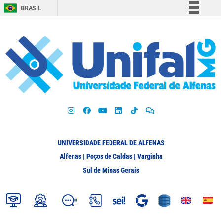
BRASIL
Simplifique!
Comunica BR
Participe
Acesso à informação
Legislação
Canais
UNIVERSIDADE FEDERAL DE ALFENAS
Alfenas | Poços de Caldas | Varginha
Sul de Minas Gerais