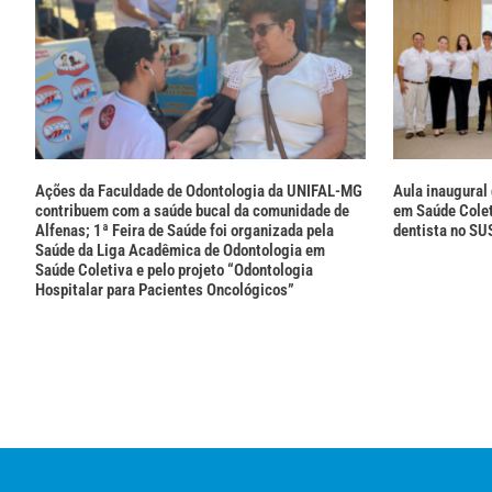
Ações da Faculdade de Odontologia da UNIFAL-MG
Aula inaugural
contribuem com a saúde bucal da comunidade de
em Saúde Colet
Alfenas; 1ª Feira de Saúde foi organizada pela
dentista no SU
Saúde da Liga Acadêmica de Odontologia em
Saúde Coletiva e pelo projeto “Odontologia
Hospitalar para Pacientes Oncológicos”