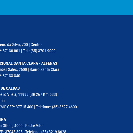
iro da Silva, 700 | Centro
: 37130-001 | Tel.: (35) 3701-9000
CIONAL SANTA CLARA - ALFENAS
des Sales, 2600 | Bairro Santa Clara
P: 37133-840
 DE CALDAS
élio Vilela, 11999 (BR 267 Km 533)
ria
MG CEP: 37715-400 | Telefone: (35) 3697-4600
NHA
a Ottoni, 4000 | Padre Vitor
P: 37048-395 | Telefone: (35) 3219 8628