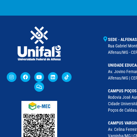
SEDE - ALFENAS
Rua Gabriel Monte
Alfenas/MG - CEP
UNIDADE EDUCA
Av. Jovino Fernan
Alfenas/MG | CE
CAMPUS POÇOS
Rodovia José Aur
Cidade Universitá
Poços de Caldas/
CAMPUS VARGI
Av. Celina Ferreir
Varginha/MG | CE