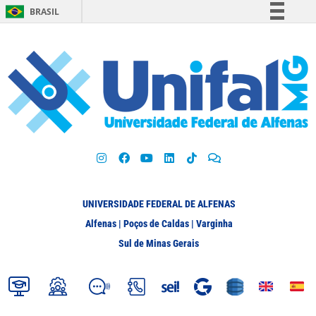
BRASIL
Simplifique!
Comunica BR
Participe
Acesso à informação
Legislação
Canais
UNIVERSIDADE FEDERAL DE ALFENAS
Alfenas | Poços de Caldas | Varginha
Sul de Minas Gerais