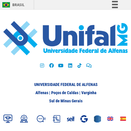
BRASIL
Simplifique!
Comunica BR
Participe
Acesso à informação
Legislação
Canais
UNIVERSIDADE FEDERAL DE ALFENAS
Alfenas | Poços de Caldas | Varginha
Sul de Minas Gerais