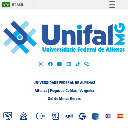
BRASIL
Simplifique!
Comunica BR
Participe
Acesso à informação
Legislação
Canais
UNIVERSIDADE FEDERAL DE ALFENAS
Alfenas | Poços de Caldas | Varginha
Sul de Minas Gerais