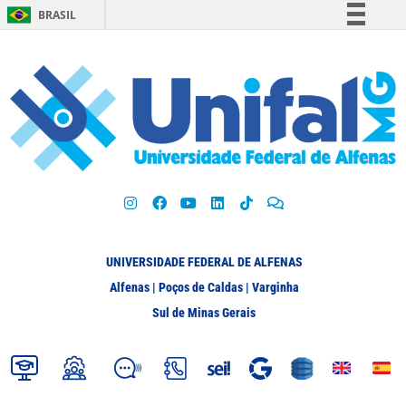
BRASIL
Simplifique!
Comunica BR
Participe
Acesso à informação
Legislação
Canais
UNIVERSIDADE FEDERAL DE ALFENAS
Alfenas | Poços de Caldas | Varginha
Sul de Minas Gerais