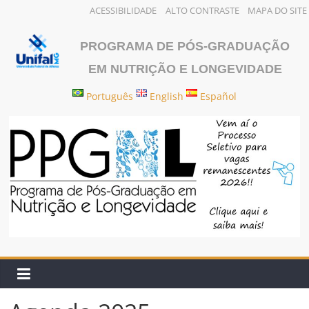
ACESSIBILIDADE
ALTO CONTRASTE
MAPA DO SITE
Pular
para
PROGRAMA DE PÓS-GRADUAÇÃO
o
EM NUTRIÇÃO E LONGEVIDADE
conteúdo
Português
English
Español