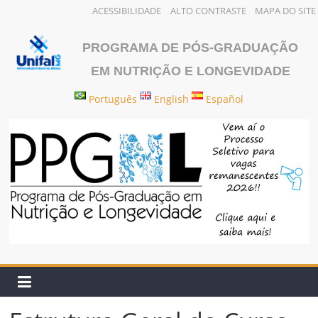
ACESSIBILIDADE
ALTO CONTRASTE
MAPA DO SITE
Pular
para
PROGRAMA DE PÓS-GRADUAÇÃO
o
EM NUTRIÇÃO E LONGEVIDADE
conteúdo
Português
English
Español