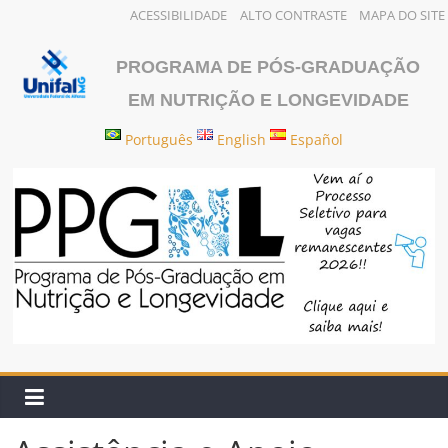
ACESSIBILIDADE
ALTO CONTRASTE
MAPA DO SITE
Pular
para
PROGRAMA DE PÓS-GRADUAÇÃO
o
EM NUTRIÇÃO E LONGEVIDADE
conteúdo
Português
English
Español