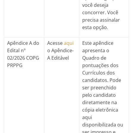
você deseja
concorrer. Você
precisa assinalar
esta opção.
Apêndice A do
Acesse
aqui
Este apêndice
Edital nº
o Apêndice-
apresenta o
02/2026 COPG
A Editável
Quadro de
PRPPG
pontuações dos
Currículos dos
candidatos. Pode
ser preenchido
pelo candidato
diretamente na
cópia eletrônica
aqui
disponibilizada ou
ser impresso e