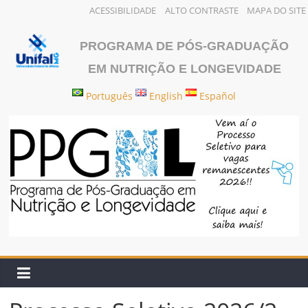
ACESSIBILIDADE
ALTO CONTRASTE
MAPA DO SITE
Pular
para
PROGRAMA DE PÓS-GRADUAÇÃO
o
EM NUTRIÇÃO E LONGEVIDADE
conteúdo
Português
English
Español