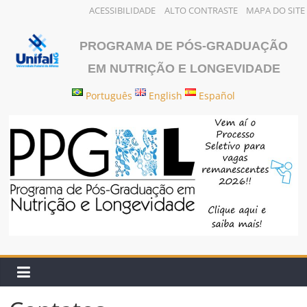
ACESSIBILIDADE
ALTO CONTRASTE
MAPA DO SITE
Pular
para
PROGRAMA DE PÓS-GRADUAÇÃO
o
EM NUTRIÇÃO E LONGEVIDADE
conteúdo
Português
English
Español