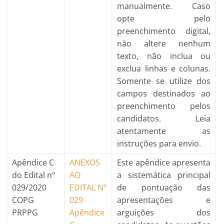
manualmente. Caso
opte pelo
preenchimento digital,
não altere nenhum
texto, não inclua ou
exclua linhas e colunas.
Somente se utilize dos
campos destinados ao
preenchimento pelos
candidatos. Leia
atentamente as
instruções para envio.
Apêndice C
ANEXOS
Este apêndice apresenta
do Edital nº
AO
a sistemática principal
029/2020
EDITAL Nº
de pontuação das
COPG
029
apresentações e
PRPPG
Apêndice
arguições dos