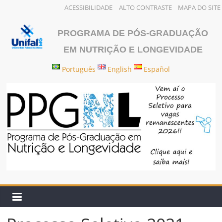
ACESSIBILIDADE
ALTO CONTRASTE
MAPA DO SITE
Pular
para
PROGRAMA DE PÓS-GRADUAÇÃO
o
EM NUTRIÇÃO E LONGEVIDADE
conteúdo
Português
English
Español