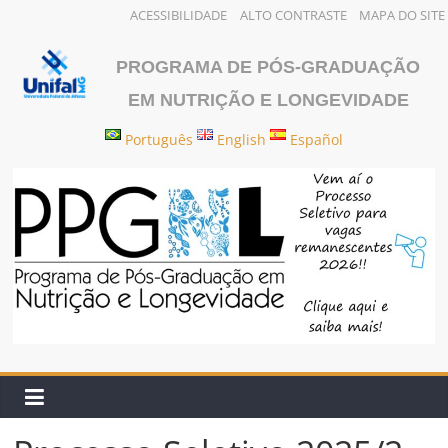
ACESSIBILIDADE
ALTO CONTRASTE
MAPA DO SITE
Pular
para
PROGRAMA DE PÓS-GRADUAÇÃO
o
EM NUTRIÇÃO E LONGEVIDADE
conteúdo
Português
English
Español