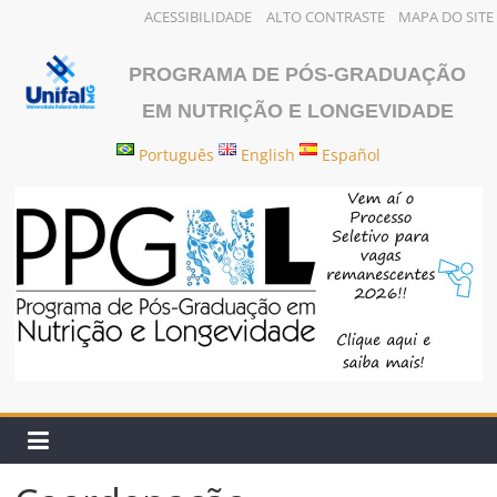
ACESSIBILIDADE
ALTO CONTRASTE
MAPA DO SITE
Pular
para
PROGRAMA DE PÓS-GRADUAÇÃO
o
EM NUTRIÇÃO E LONGEVIDADE
conteúdo
Português
English
Español