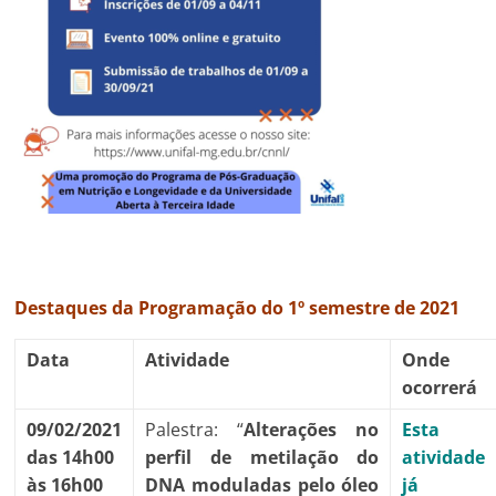
Destaques da Programação do 1º semestre de 2021
Data
Atividade
Onde
ocorrerá
09/02/2021
Palestra: “
Alterações no
Esta
das 14h00
perfil de
metilação
do
atividade
às 16h00
DNA
moduladas
pelo óleo
já