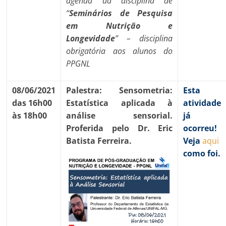
agenda da disciplina de
“
Seminários de Pesquisa
em Nutrição e
Longevidade
” – disciplina
obrigatória aos alunos do
PPGNL
08/06/2021
Palestra: Sensometria:
Esta
das 16h00
Estatística aplicada à
atividade
às 18h00
análise sensorial.
já
Proferida pelo Dr. Eric
ocorreu!
Batista Ferreira.
Veja
aqui
como foi.