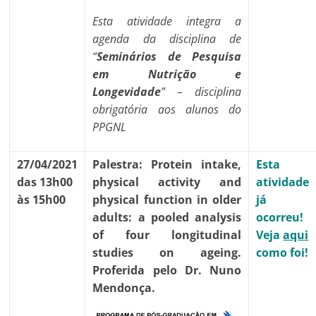
Esta atividade integra a
agenda da disciplina de
“
Seminários de Pesquisa
em Nutrição e
Longevidade
” – disciplina
obrigatória aos alunos do
PPGNL
27/04/2021
Palestra:
Protein intake,
Esta
das 13h00
physical activity and
atividade
às 15h00
physical function in older
já
adults: a pooled analysis
ocorreu!
of four longitudinal
Veja
aqui
studies on ageing
.
como foi!
Proferida pelo Dr. Nuno
Mendonça.