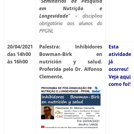
“
Seminários de Pesquisa
em Nutrição e
Longevidade
” – disciplina
obrigatória aos alunos do
PPGNL
20/04/2021
Palestra: Inhibidores
Esta
das 14h00
Bowman-Birk en
atividade
às 16h00
nutrición y salud.
já
Proferida pelo Dr. Alfonso
ocorreu!
Clemente.
Veja
aqui
como foi!