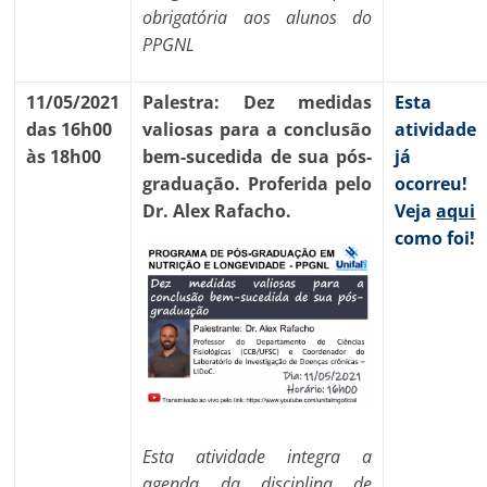
obrigatória aos alunos do
PPGNL
11/05/2021
Palestra: Dez medidas
Esta
das 16h00
valiosas para a conclusão
atividade
às 18h00
bem-sucedida de sua pós-
já
graduação. Proferida pelo
ocorreu!
Dr. Alex Rafacho.
Veja
aqui
como foi!
Esta atividade integra a
agenda da disciplina de