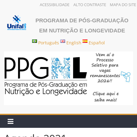
ACESSIBILIDADE
ALTO CONTRASTE
MAPA DO SITE
Pular
para
PROGRAMA DE PÓS-GRADUAÇÃO
o
EM NUTRIÇÃO E LONGEVIDADE
conteúdo
Português
English
Español