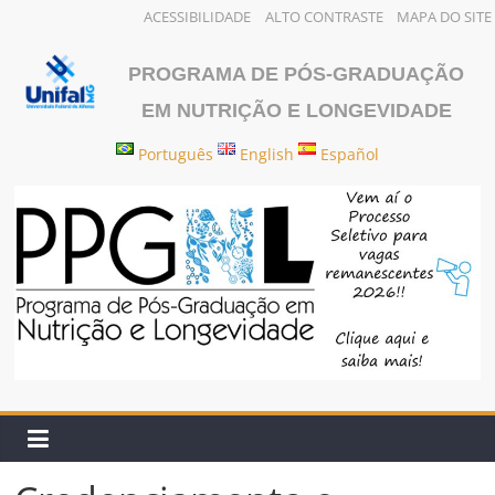
ACESSIBILIDADE
ALTO CONTRASTE
MAPA DO SITE
Pular
para
PROGRAMA DE PÓS-GRADUAÇÃO
o
EM NUTRIÇÃO E LONGEVIDADE
conteúdo
Português
English
Español