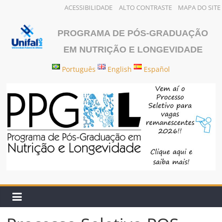
ACESSIBILIDADE
ALTO CONTRASTE
MAPA DO SITE
Pular
para
PROGRAMA DE PÓS-GRADUAÇÃO
o
EM NUTRIÇÃO E LONGEVIDADE
conteúdo
Português
English
Español