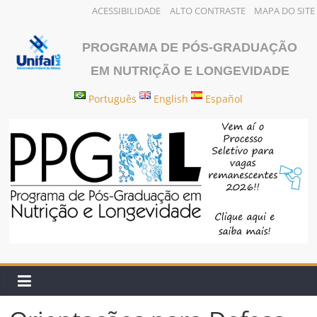
ACESSIBILIDADE
ALTO CONTRASTE
MAPA DO SITE
Pular
para
PROGRAMA DE PÓS-GRADUAÇÃO
o
EM NUTRIÇÃO E LONGEVIDADE
conteúdo
Português
English
Español