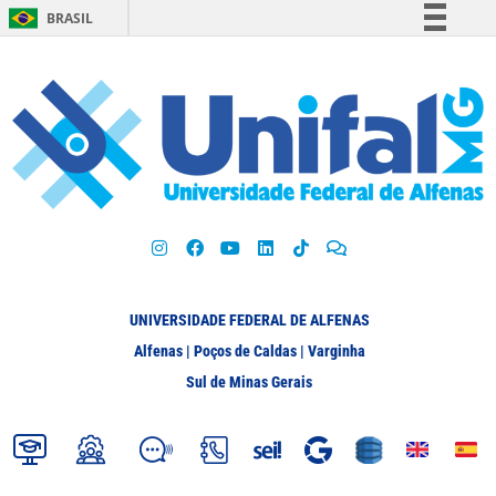
BRASIL
Simplifique!
Comunica BR
Participe
Acesso à informação
Legislação
Canais
UNIVERSIDADE FEDERAL DE ALFENAS
Alfenas | Poços de Caldas | Varginha
Sul de Minas Gerais