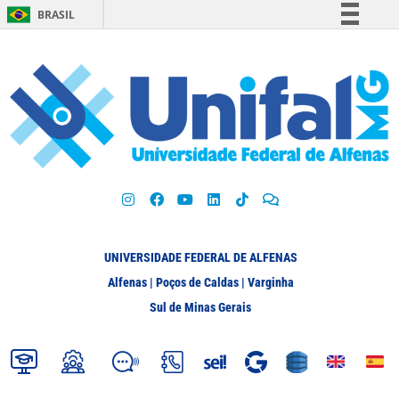
BRASIL
Simplifique!
Comunica BR
Participe
Acesso à informação
Legislação
Canais
UNIVERSIDADE FEDERAL DE ALFENAS
Alfenas | Poços de Caldas | Varginha
Sul de Minas Gerais