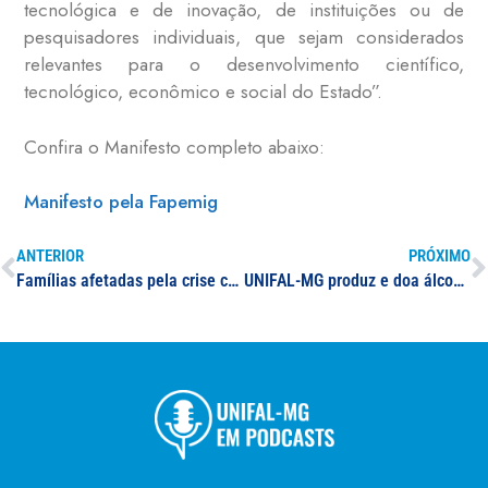
tecnológica e de inovação, de instituições ou de
pesquisadores individuais, que sejam considerados
relevantes para o desenvolvimento científico,
tecnológico, econômico e social do Estado”.
Confira o Manifesto completo abaixo:
Manifesto pela Fapemig
ANTERIOR
PRÓXIMO
Famílias afetadas pela crise causada pela pandemia recebem cestas arrecadadas pelo projeto UNIFAL-MG em Sintonia em Alfenas; mais de 50 cestas já foram doadas
UNIFAL-MG produz e doa álcool 70% ao sistema de saúde público de Poços de Caldas; a Santa Casa e a Secretaria de Saúde foram beneficiadas pela iniciativa de enfrentamento ao coronavírus