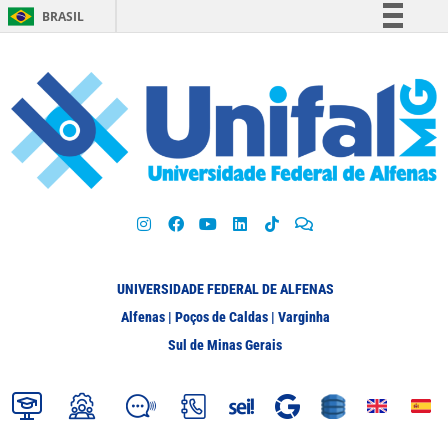
BRASIL
Simplifique!
Comunica BR
Participe
Acesso à informação
Legislação
Canais
UNIVERSIDADE FEDERAL DE ALFENAS
Alfenas | Poços de Caldas | Varginha
Sul de Minas Gerais