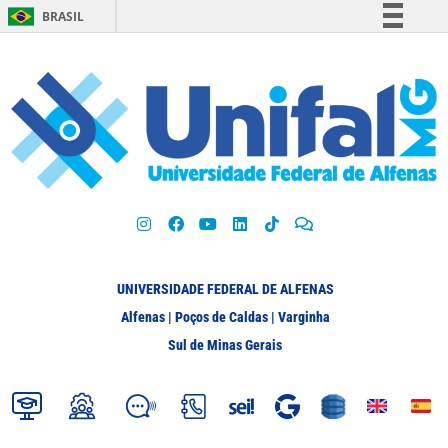
BRASIL
Simplifique!
Comunica BR
Participe
Acesso à informação
Legislação
Canais
UNIVERSIDADE FEDERAL DE ALFENAS
Alfenas | Poços de Caldas | Varginha
Sul de Minas Gerais