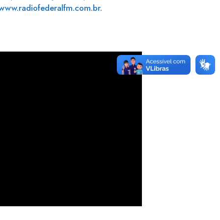
www.radiofederalfm.com.br.