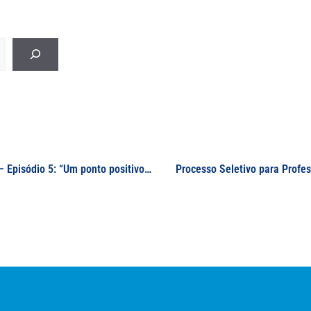
Podcast – Série Especial “Esquentando o inverno” – Episódio 5: “Um ponto positivo? A geladeira!” – Prof. Daniel Juliano Pamplona da Silva
Processo Seletivo para Profes