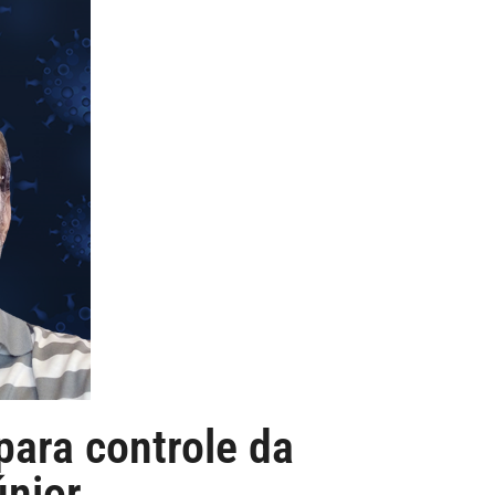
ara controle da
únior