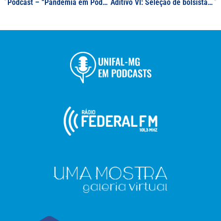
Podcast – “Pandemia em Podcast: vacinas para controle da pandemia” – Prof. Sinézio Inácio da Silva Júnior
Aditivo VI: Seleção de bolsistas de Extensão