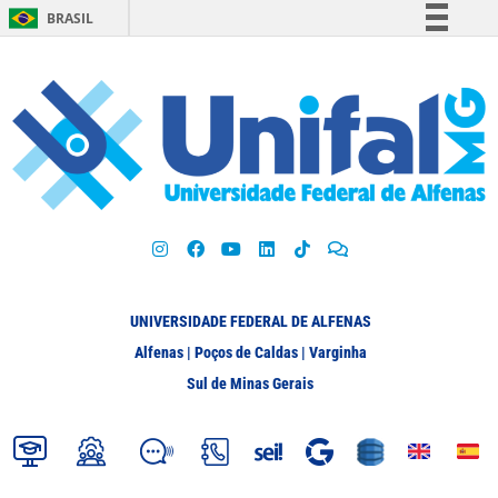
BRASIL
Simplifique!
Comunica BR
Participe
Acesso à informação
Legislação
Canais
UNIVERSIDADE FEDERAL DE ALFENAS
Alfenas | Poços de Caldas | Varginha
Sul de Minas Gerais