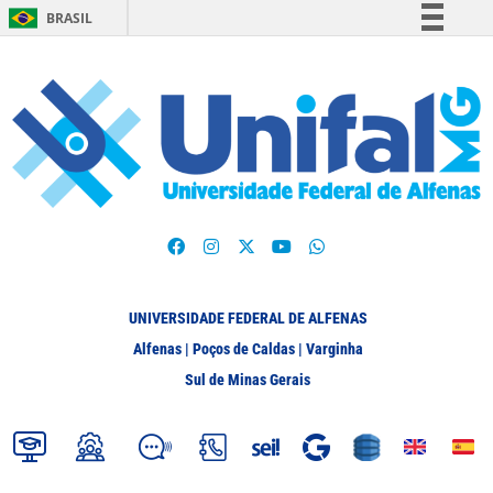
BRASIL
Simplifique!
Comunica BR
Participe
Acesso à informação
Legislação
Canais
UNIVERSIDADE FEDERAL DE ALFENAS
Alfenas | Poços de Caldas | Varginha
Sul de Minas Gerais