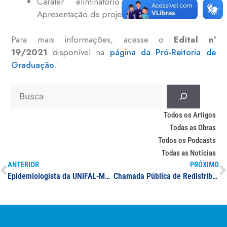
Caráter eliminatório e classificatório –
Apresentação de projeto.
Para mais informações, acesse o
Edital nº
19/2021
disponível na
página da Pró-Reitoria de
Graduação
.
Todos os Artigos
Todas as Obras
Todos os Podcasts
Todas as Notícias
ANTERIOR
PRÓXIMO
Epidemiologista da UNIFAL-MG explica fenômeno de decaimento da proteção vacinal em idosos
Chamada Pública de Redistribuição de professor(a) Letras – Línguas Estrangeiras Modernas – Língua Inglesa