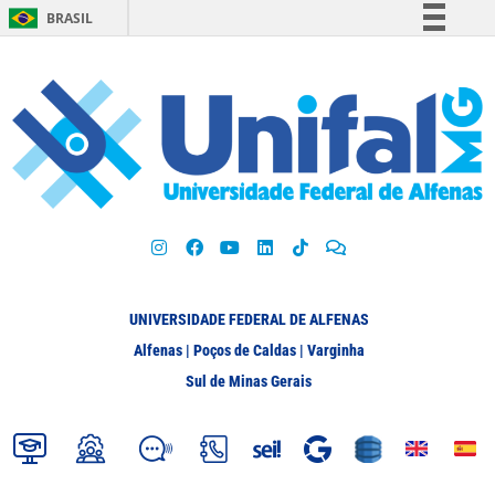
BRASIL
Simplifique!
Comunica BR
Participe
Acesso à informação
Legislação
Canais
UNIVERSIDADE FEDERAL DE ALFENAS
Alfenas | Poços de Caldas | Varginha
Sul de Minas Gerais