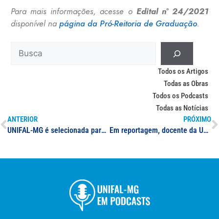
Para mais informações, acesse o
Edital nº 24/2021
disponível na
página da Pró-Reitoria de Graduação
.
Todos os Artigos
Todas as Obras
Todos os Podcasts
Todas as Notícias
ANTERIOR
PRÓXIMO
UNIFAL-MG é selecionada para apoiar ações do Programa Nacional de Alimentação Escolar (PNAE); parceria feita com a Faculdade de Nutrição busca desenvolver práticas de alimentação saudável em escolas
Em reportagem, docente da UNIFAL-MG fala sobre causas da queda no nível do Lago de Furnas e destaca importância de medidas de gestão das bacias hidrográficas