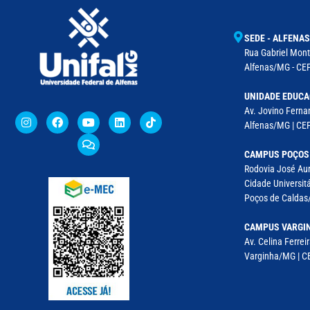
SEDE - ALFENAS
Rua Gabriel Monte
Alfenas/MG - CEP
UNIDADE EDUCA
Av. Jovino Fernan
Alfenas/MG | CE
CAMPUS POÇOS
Rodovia José Aur
Cidade Universitá
Poços de Caldas/
CAMPUS VARGI
Av. Celina Ferreir
Varginha/MG | CE