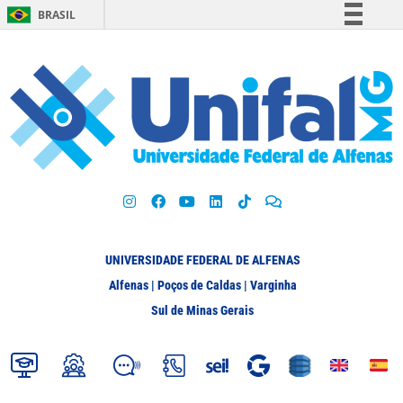
BRASIL
Simplifique!
Comunica BR
Participe
Acesso à informação
Legislação
Canais
UNIVERSIDADE FEDERAL DE ALFENAS
Alfenas | Poços de Caldas | Varginha
Sul de Minas Gerais