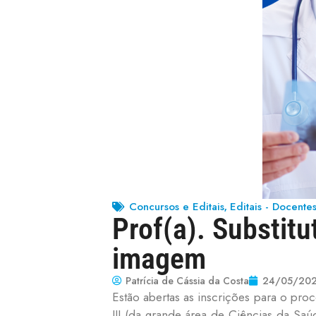
Concursos e Editais
Editais - Docente
,
Prof(a). Substitu
imagem
Patrícia de Cássia da Costa
24/05/20
Estão abertas as inscrições para o proc
III (da grande área de Ciências da S