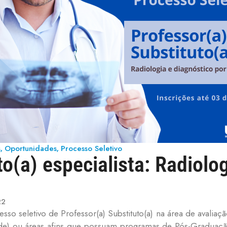
s
Oportunidades
Processo Seletivo
,
,
to(a) especialista: Radiolo
22
esso seletivo de Professor(a) Substituto(a) na área de avaliaç
aúde) ou áreas afins que possuam programas de Pós-Graduaç