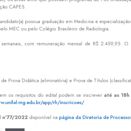
liação CAPES.
) candidato(a) possua graduação em Medicina e especializaçã
elo MEC ou pelo Colégio Brasileiro de Radiologia.
s semanais, com remuneração mensal de R$ 2.459,95. O l
 Prova Didática (eliminatória) e Prova de Títulos (classificat
rem os requisitos do edital podem se inscrever
até as 18h
w.unifal-mg.edu.br/app/rh/inscricoes/
.
l nº77/2022
disponível na
página da Diretoria de Processos