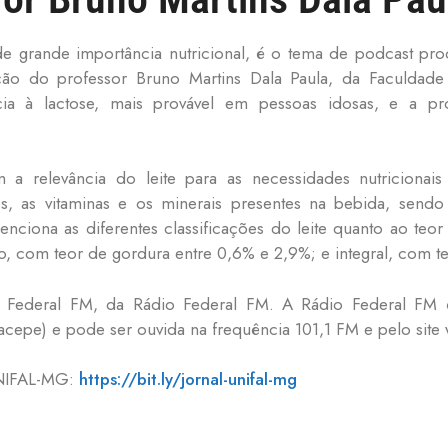
 de grande importância nutricional, é o tema de podcast p
ão do professor Bruno Martins Dala Paula, da Faculdade 
ia à lactose, mais provável em pessoas idosas, e a pr
 a relevância do leite para as necessidades nutricionai
tos, as vitaminas e os minerais presentes na bebida, sen
nciona as diferentes classificações do leite quanto ao teo
o, com teor de gordura entre 0,6% e 2,9%; e integral, com 
 Federal FM, da Rádio Federal FM. A Rádio Federal FM 
acepe) e pode ser ouvida na frequência 101,1 FM e pelo sit
UNIFAL-MG:
https://bit.ly/jornal-unifal-mg