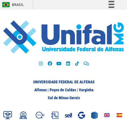
BRASIL
Simplifique!
Comunica BR
Participe
Acesso à informação
Legislação
Canais
UNIVERSIDADE FEDERAL DE ALFENAS
Alfenas | Poços de Caldas | Varginha
Sul de Minas Gerais