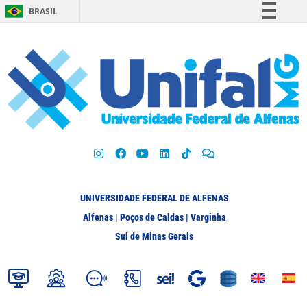
BRASIL
Simplifique!
Comunica BR
Participe
Acesso à informação
Legislação
Canais
UNIVERSIDADE FEDERAL DE ALFENAS
Alfenas | Poços de Caldas | Varginha
Sul de Minas Gerais