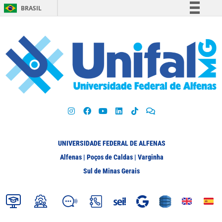
BRASIL
Simplifique!
Comunica BR
Participe
Acesso à informação
Legislação
Canais
UNIVERSIDADE FEDERAL DE ALFENAS
Alfenas | Poços de Caldas | Varginha
Sul de Minas Gerais