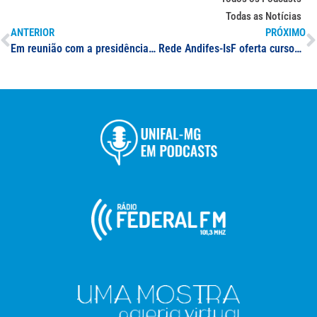
Todas as Notícias
ANTERIOR
PRÓXIMO
Em reunião com a presidência do Senado, Reitores e Reitoras pedem mais investimento e recomposição orçamentária para as Instituições de Ensino Superior de Minas Gerais
Rede Andifes-IsF oferta cursos gratuitos de idiomas; membros da comunidade acadêmica da UNIFAL-MG podem se inscrever até o dia 26/09, em turmas de alemão, espanhol, francês, inglês, italiano ou japonês